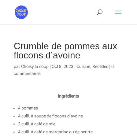
Crumble de pommes aux
flocons d’avoine
par
Choisy ta coop
|
Oct 8, 2023
|
Cuisine
,
Recettes
|
0
commentaires
Ingrédients
4 pommes
4 cuill. à soupe de flocons d’avoine
2 cuill. à café de miel
4 cuill. à café de margarine ou de beurre