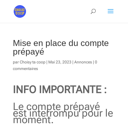
Mise en place du compte
prépayé
par
Choisy ta coop
|
Mai 23, 2023
|
Annonces
|
0
commentaires
INFO IMPORTANTE :
Le compte prépayé
est interrompu pour le
moment.